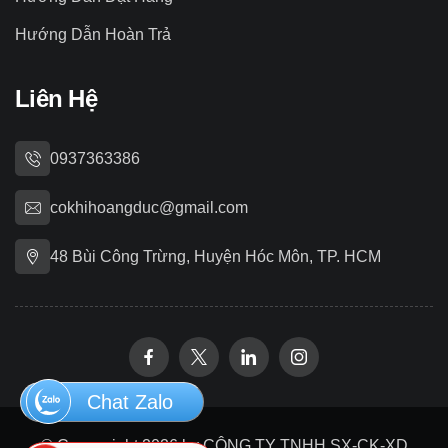
Hướng Dẫn Hoàn Trả
Liên Hệ
0937363386
cokhihoangduc@gmail.com
48 Bùi Công Trừng, Huyện Hóc Môn, TP. HCM
Chat Zalo
© Copywright 2026 by CÔNG TY TNHH SX-CK-XD