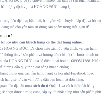
o HOÀNG ĐỨC về sự chuyên nghiệp, tận tâm và sản phẩm đáng tin
và chất lượng dịch vụ mà HOÀNG ĐỨC mang lại.
ọng đến dịch vụ hậu mãi, bao gồm vận chuyển, lắp đặt và hỗ trợ
 dàng mà còn yên tâm sử dụng sản phẩm trong thời gian dài.
NG ĐỨC
 khi có nhu cầu khách hàng có thể đặt hàng online:
 của HOÀNG ĐỨC, lựa chọn mẫu xích đu yêu thích, và tiến hành
đủ thông tin về sản phẩm và hướng dẫn chi tiết các bước thanh toán.
ư vấn của HOÀNG ĐỨC qua số điện thoại hotline 0899511388. Nhân
 và hướng dẫn quy trình đặt hàng nhanh chóng.
àng thông qua các nền tảng mạng xã hội như Facebook hoặc
ách hàng sẽ tư vấn và hướng dẫn bạn hoàn tất đơn hàng.
quan đến địa chỉ
mua xích đu ở
Quận 1 và cách thức đặt hàng
g sẽ chọn được đơn vị cung cấp uy tín nhất cũng như sản phẩm phù