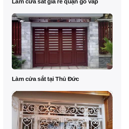
Làm cửa sắt giá rẻ quận gò vấp
Làm cửa sắt tại Thủ Đức