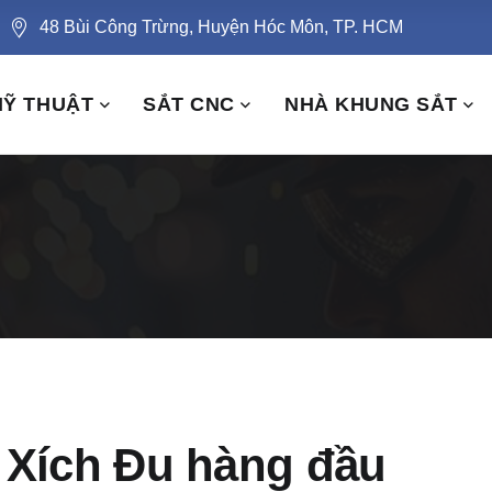
48 Bùi Công Trừng, Huyện Hóc Môn, TP. HCM
MỸ THUẬT
SẮT CNC
NHÀ KHUNG SẮT
 Xích Đu hàng đầu