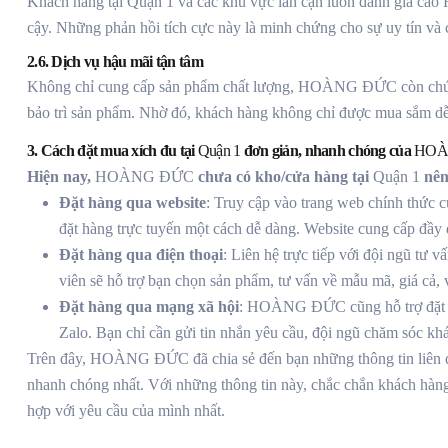
Khách hàng tại Quận 1 và các khu vực lân cận luôn đánh giá ca
cậy. Những phản hồi tích cực này là minh chứng cho sự uy tín 
2.6. Dịch vụ hậu mãi tận tâm
Không chỉ cung cấp sản phẩm chất lượng, HOÀNG ĐỨC còn chú tr
bảo trì sản phẩm. Nhờ đó, khách hàng không chỉ được mua sắm dễ
3. Cách đặt mua xích đu tại
Quận 1
đơn giản, nhanh chóng của
HOÀ
Hiện nay,
HOÀNG ĐỨC
chưa có kho/cửa hàng tại
Quận 1
nên
Đặt hàng qua website
: Truy cập vào trang web chính thức
đặt hàng trực tuyến một cách dễ dàng. Website cung cấp đầy 
Đặt hàng qua điện thoại
: Liên hệ trực tiếp với đội ngũ t
viên sẽ hỗ trợ bạn chọn sản phẩm, tư vấn về mẫu mã, giá cả,
Đặt hàng qua mạng xã hội
: HOÀNG ĐỨC cũng hỗ trợ đặt h
Zalo. Bạn chỉ cần gửi tin nhắn yêu cầu, đội ngũ chăm sóc kh
Trên đây, HOÀNG ĐỨC đã chia sẻ đến bạn những thông tin liên 
nhanh chóng nhất. Với những thông tin này, chắc chắn khách hàn
hợp với yêu cầu của mình nhất.