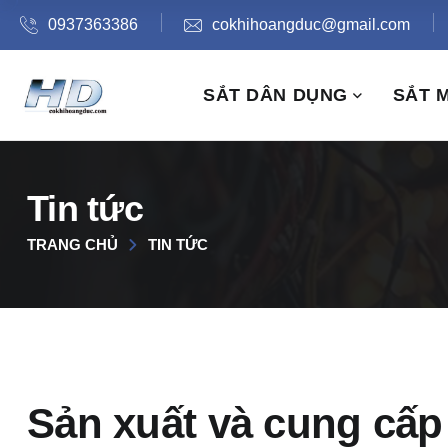
0937363386
cokhihoangduc@gmail.com
SẮT DÂN DỤNG
SẮT 
Tin tức
TRANG CHỦ
TIN TỨC
Sản xuất và cung cấp