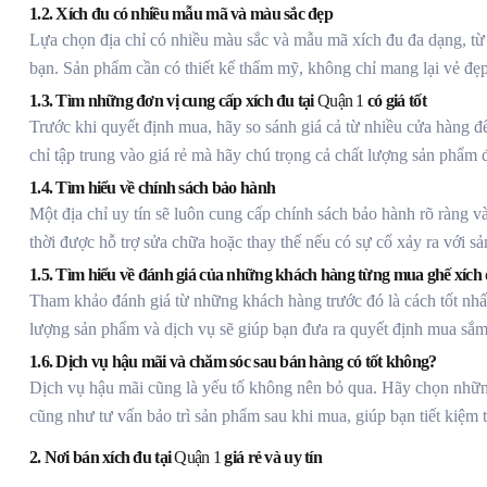
1.2. Xích đu có nhiều mẫu mã và màu sắc đẹp
Lựa chọn địa chỉ có nhiều màu sắc và mẫu mã xích đu đa dạng, từ
bạn. Sản phẩm cần có thiết kế thẩm mỹ, không chỉ mang lại vẻ đẹ
1.3. Tìm những đơn vị cung cấp xích đu tại
Quận 1
có giá tốt
Trước khi quyết định mua, hãy so sánh giá cả từ nhiều cửa hàng đ
chỉ tập trung vào giá rẻ mà hãy chú trọng cả chất lượng sản phẩm đ
1.4. Tìm hiểu về chính sách bảo hành
Một địa chỉ uy tín sẽ luôn cung cấp chính sách bảo hành rõ ràng v
thời được hỗ trợ sửa chữa hoặc thay thế nếu có sự cố xảy ra với s
1.5. Tìm hiểu về đánh giá của những khách hàng từng mua ghế xích 
Tham khảo đánh giá từ những khách hàng trước đó là cách tốt nhất
lượng sản phẩm và dịch vụ sẽ giúp bạn đưa ra quyết định mua sắ
1.6. Dịch vụ hậu mãi và chăm sóc sau bán hàng có tốt không?
Dịch vụ hậu mãi cũng là yếu tố không nên bỏ qua. Hãy chọn những
cũng như tư vấn bảo trì sản phẩm sau khi mua, giúp bạn tiết kiệm 
2. Nơi bán xích đu tại
Quận 1
giá rẻ và uy tín