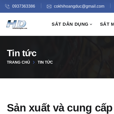
0937363386
cokhihoangduc@gmail.com
SẮT DÂN DỤNG
SẮT 
Tin tức
TRANG CHỦ
TIN TỨC
Sản xuất và cung cấp