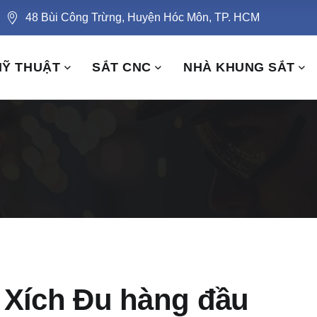
48 Bùi Công Trừng, Huyện Hóc Môn, TP. HCM
MỸ THUẬT
SẮT CNC
NHÀ KHUNG SẮT
 Xích Đu hàng đầu