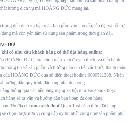
o HOÀNG ĐỨC về sự chuyên nghiệp, tận tâm và sản phẩm đáng tin
và chất lượng dịch vụ mà HOÀNG ĐỨC mang lại.
ọng đến dịch vụ hậu mãi, bao gồm vận chuyển, lắp đặt và hỗ trợ
 dàng mà còn yên tâm sử dụng sản phẩm trong thời gian dài.
NG ĐỨC
 khi có nhu cầu khách hàng có thể đặt hàng online:
 của HOÀNG ĐỨC, lựa chọn mẫu xích đu yêu thích, và tiến hành
đủ thông tin về sản phẩm và hướng dẫn chi tiết các bước thanh toán.
ư vấn của HOÀNG ĐỨC qua số điện thoại hotline 0899511388. Nhân
 và hướng dẫn quy trình đặt hàng nhanh chóng.
àng thông qua các nền tảng mạng xã hội như Facebook hoặc
ách hàng sẽ tư vấn và hướng dẫn bạn hoàn tất đơn hàng.
quan đến địa chỉ
mua xích đu ở
Quận 1 và cách thức đặt hàng
g sẽ chọn được đơn vị cung cấp uy tín nhất cũng như sản phẩm phù