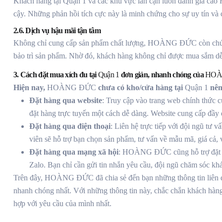
Khách hàng tại Quận 1 và các khu vực lân cận luôn đánh giá ca
cậy. Những phản hồi tích cực này là minh chứng cho sự uy tín 
2.6. Dịch vụ hậu mãi tận tâm
Không chỉ cung cấp sản phẩm chất lượng, HOÀNG ĐỨC còn chú tr
bảo trì sản phẩm. Nhờ đó, khách hàng không chỉ được mua sắm dễ
3. Cách đặt mua xích đu tại
Quận 1
đơn giản, nhanh chóng của
HOÀ
Hiện nay,
HOÀNG ĐỨC
chưa có kho/cửa hàng tại
Quận 1
nên
Đặt hàng qua website
: Truy cập vào trang web chính thức
đặt hàng trực tuyến một cách dễ dàng. Website cung cấp đầy 
Đặt hàng qua điện thoại
: Liên hệ trực tiếp với đội ngũ t
viên sẽ hỗ trợ bạn chọn sản phẩm, tư vấn về mẫu mã, giá cả,
Đặt hàng qua mạng xã hội
: HOÀNG ĐỨC cũng hỗ trợ đặt h
Zalo. Bạn chỉ cần gửi tin nhắn yêu cầu, đội ngũ chăm sóc kh
Trên đây, HOÀNG ĐỨC đã chia sẻ đến bạn những thông tin liên 
nhanh chóng nhất. Với những thông tin này, chắc chắn khách hàn
hợp với yêu cầu của mình nhất.