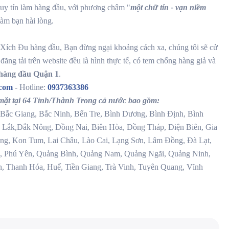
uy tín làm hàng đầu, với phương châm "
một chữ tín - vạn niềm
àm bạn hài lòng.
Xích Đu hàng đầu, Bạn đừng ngại khoảng cách xa, chúng tôi sẽ cử
đăng tải trên website đều là hình thực tế, có tem chống hàng giả và
 hàng đầu Quận 1
.
.com
- Hotline:
0937363386
ặt tại 64 Tỉnh/Thành Trong cả nước bao gồm:
Bắc Giang, Bắc Ninh, Bến Tre, Bình Dương, Bình Định, Bình
 Lắk,Đắk Nông, Đồng Nai, Biên Hòa, Đồng Tháp, Điện Biên, Gia
g, Kon Tum, Lai Châu, Lào Cai, Lạng Sơn, Lâm Đồng, Đà Lạt,
, Phú Yên, Quảng Bình, Quảng Nam, Quảng Ngãi, Quảng Ninh,
n, Thanh Hóa, Huế, Tiền Giang, Trà Vinh, Tuyên Quang, Vĩnh