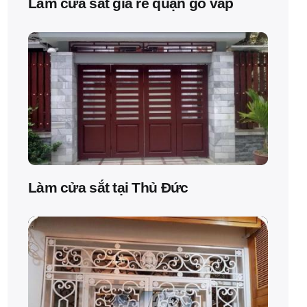
Làm cửa sắt giá rẻ quận gò vấp
Làm cửa sắt tại Thủ Đức