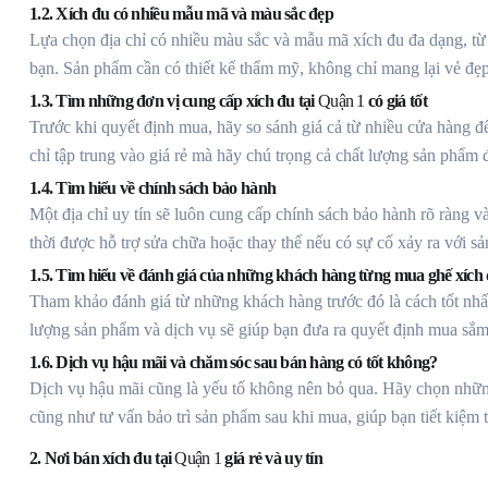
1.2. Xích đu có nhiều mẫu mã và màu sắc đẹp
Lựa chọn địa chỉ có nhiều màu sắc và mẫu mã xích đu đa dạng, từ
bạn. Sản phẩm cần có thiết kế thẩm mỹ, không chỉ mang lại vẻ đẹ
1.3. Tìm những đơn vị cung cấp xích đu tại
Quận 1
có giá tốt
Trước khi quyết định mua, hãy so sánh giá cả từ nhiều cửa hàng đ
chỉ tập trung vào giá rẻ mà hãy chú trọng cả chất lượng sản phẩm đ
1.4. Tìm hiểu về chính sách bảo hành
Một địa chỉ uy tín sẽ luôn cung cấp chính sách bảo hành rõ ràng v
thời được hỗ trợ sửa chữa hoặc thay thế nếu có sự cố xảy ra với s
1.5. Tìm hiểu về đánh giá của những khách hàng từng mua ghế xích 
Tham khảo đánh giá từ những khách hàng trước đó là cách tốt nhất
lượng sản phẩm và dịch vụ sẽ giúp bạn đưa ra quyết định mua sắ
1.6. Dịch vụ hậu mãi và chăm sóc sau bán hàng có tốt không?
Dịch vụ hậu mãi cũng là yếu tố không nên bỏ qua. Hãy chọn những
cũng như tư vấn bảo trì sản phẩm sau khi mua, giúp bạn tiết kiệm 
2. Nơi bán xích đu tại
Quận 1
giá rẻ và uy tín