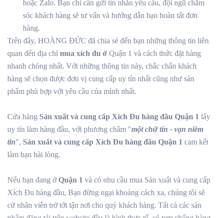
hoặc Zalo. Bạn chỉ cần gửi tin nhắn yêu cầu, đội ngũ chăm
sóc khách hàng sẽ tư vấn và hướng dẫn bạn hoàn tất đơn
hàng.
Trên đây, HOÀNG ĐỨC đã chia sẻ đến bạn những thông tin liên
quan đến địa chỉ
mua xích đu ở
Quận 1 và cách thức đặt hàng
nhanh chóng nhất. Với những thông tin này, chắc chắn khách
hàng sẽ chọn được đơn vị cung cấp uy tín nhất cũng như sản
phẩm phù hợp với yêu cầu của mình nhất.
Cửa hàng
Sản xuất và cung cấp Xích Đu hàng đầu Quận 1
lấy
uy tín làm hàng đầu, với phương châm "
một chữ tín - vạn niềm
tin
",
Sản xuất và cung cấp Xích Đu hàng đầu Quận 1
cam kết
làm bạn hài lòng.
Nếu bạn đang ở
Quận 1
và có nhu cầu mua Sản xuất và cung cấp
Xích Đu hàng đầu, Bạn đừng ngại khoảng cách xa, chúng tôi sẽ
cử nhân viên trở tới tận nơi cho quý khách hàng. Tất cả các sản
phẩm đăng tải trên website đều là hình thực tế, có tem chống hàng