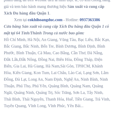
giả và tem bảo hành mang thương hiệu
Sản xuất và cung cấp
Xích Đu hàng đầu Quận 1
.
Xem tại
cokhihoangduc.com
- Hotline:
0937363386
Cửa hàng Sản xuất và cung cấp Xích Đu hàng đầu Quận 1 có
mặt tại 64 Tỉnh/Thành Trong cả nước bao gồm:
Hồ Chí Minh, Hà Nội, An Giang, Vũng Tàu, Bạc Liêu, Bắc Kạn,
Bắc Giang, Bắc Ninh, Bến Tre, Bình Dương, Bình Định, Bình
Phước, Bình Thuận, Cà Mau, Cao Bằng, Cần Thơ, Đà Nẵng,
Đắk Lắk,Đắk Nông, Đồng Nai, Biên Hòa, Đồng Tháp, Điện
Biên, Gia Lai, Hà Giang, Hà Nam,Sài Gòn, TPHCM, Khánh
Hòa, Kiên Giang, Kon Tum, Lai Châu, Lào Cai, Lạng Sơn, Lâm
Đồng, Đà Lạt, Long An, Nam Định, Nghệ An, Ninh Bình, Ninh
Thuận, Phú Thọ, Phú Yên, Quảng Bình, Quảng Nam, Quảng
Ngãi, Quảng Ninh, Quảng Trị, Sóc Trăng, Sơn La, Tây Ninh,
Thái Bình, Thái Nguyên, Thanh Hóa, Huế, Tiền Giang, Trà Vinh,
Tuyên Quang, Vĩnh Long, Vĩnh Phúc, Yên Bái...