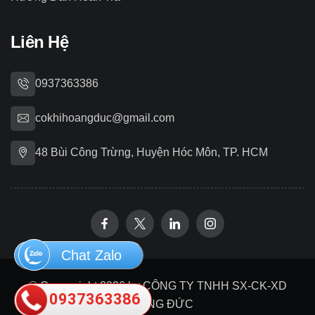
Liên Hệ
0937363386
cokhihoangduc@gmail.com
48 Bùi Công Trừng, Huyện Hóc Môn, TP. HCM
Chat Zalo
© Copywright 2026 by CÔNG TY TNHH SX-CK-XD
0937363386
HOÀNG ĐỨC