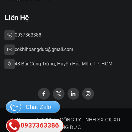
Liên Hệ
0937363386
cokhihoangduc@gmail.com
48 Bùi Công Trừng, Huyện Hóc Môn, TP. HCM
Chat Zalo
© Copywright 2026 by CÔNG TY TNHH SX-CK-XD
0937363386
HOÀNG ĐỨC