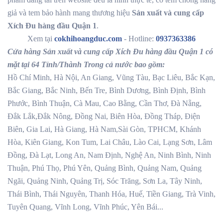
giả và tem bảo hành mang thương hiệu
Sản xuất và cung cấp
Xích Đu hàng đầu Quận 1
.
Xem tại
cokhihoangduc.com
- Hotline:
0937363386
Cửa hàng Sản xuất và cung cấp Xích Đu hàng đầu Quận 1 có
mặt tại 64 Tỉnh/Thành Trong cả nước bao gồm:
Hồ Chí Minh, Hà Nội, An Giang, Vũng Tàu, Bạc Liêu, Bắc Kạn,
Bắc Giang, Bắc Ninh, Bến Tre, Bình Dương, Bình Định, Bình
Phước, Bình Thuận, Cà Mau, Cao Bằng, Cần Thơ, Đà Nẵng,
Đắk Lắk,Đắk Nông, Đồng Nai, Biên Hòa, Đồng Tháp, Điện
Biên, Gia Lai, Hà Giang, Hà Nam,Sài Gòn, TPHCM, Khánh
Hòa, Kiên Giang, Kon Tum, Lai Châu, Lào Cai, Lạng Sơn, Lâm
Đồng, Đà Lạt, Long An, Nam Định, Nghệ An, Ninh Bình, Ninh
Thuận, Phú Thọ, Phú Yên, Quảng Bình, Quảng Nam, Quảng
Ngãi, Quảng Ninh, Quảng Trị, Sóc Trăng, Sơn La, Tây Ninh,
Thái Bình, Thái Nguyên, Thanh Hóa, Huế, Tiền Giang, Trà Vinh,
Tuyên Quang, Vĩnh Long, Vĩnh Phúc, Yên Bái...