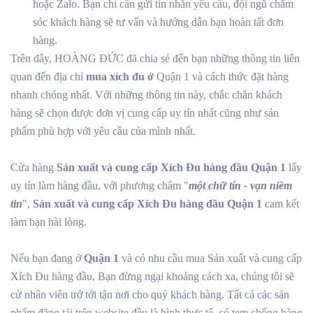
hoặc Zalo. Bạn chỉ cần gửi tin nhắn yêu cầu, đội ngũ chăm
sóc khách hàng sẽ tư vấn và hướng dẫn bạn hoàn tất đơn
hàng.
Trên đây, HOÀNG ĐỨC đã chia sẻ đến bạn những thông tin liên
quan đến địa chỉ
mua xích đu ở
Quận 1 và cách thức đặt hàng
nhanh chóng nhất. Với những thông tin này, chắc chắn khách
hàng sẽ chọn được đơn vị cung cấp uy tín nhất cũng như sản
phẩm phù hợp với yêu cầu của mình nhất.
Cửa hàng
Sản xuất và cung cấp Xích Đu hàng đầu Quận 1
lấy
uy tín làm hàng đầu, với phương châm "
một chữ tín - vạn niềm
tin
",
Sản xuất và cung cấp Xích Đu hàng đầu Quận 1
cam kết
làm bạn hài lòng.
Nếu bạn đang ở
Quận 1
và có nhu cầu mua Sản xuất và cung cấp
Xích Đu hàng đầu, Bạn đừng ngại khoảng cách xa, chúng tôi sẽ
cử nhân viên trở tới tận nơi cho quý khách hàng. Tất cả các sản
phẩm đăng tải trên website đều là hình thực tế, có tem chống hàng