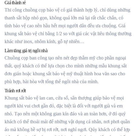
Giá thành rẻ
Thi công chuồng cọp bảo vệ có giá thành hợp lý, chỉ dùng những
thanh sắt hộp nhỏ gọn, không quá lớn mà lại rất chắc chắn, có
tính bảo vệ cao nên hầu hết mọi người dân đều ưa chuộng. Giá
khung sắt bảo vệ chỉ bằng 1/2 so với giá các vật liêu thông thường
khác như inox, nhôm kính, gỗ tự nhiên…
Làm tăng giá trị ngôi nhà
Chuồng cọp ban công tạo nên nét đẹp thẫm mỹ cho phần ngoại
thất, quý khách có thể lựa chọn cho mình những mẫu khung sắt
đơn giản hoặc khung sắt bảo vệ mỹ thuật hình hoa văn sao cho
phù hợp, hài hòa với tổng thể ngôi nhà của mình.
Tránh rơi rớt
Khung sắt bảo vệ lan can, cửa sổ, sân thượng giúp bảo vệ mọi
người khi vui chơi gần đó, đặc biệt là đối với người già và em
nhỏ. Tạo nên một không gian kín đáo và an toàn hơn, ở đó quý
khách có thể thoải mái để những vật dụng cá nhân, nơi phơi quần
áo mà không hề sợ bị rơi rớt, nơi nghỉ ngơi. Qúy khách có thể lợp