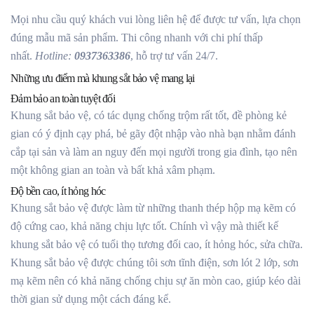
Mọi nhu cầu quý khách vui lòng liên hệ để được tư vấn, lựa chọn
đúng mẫu mã sản phẩm. Thi công nhanh với chi phí thấp
nhất.
Hotline:
0937363386
, hỗ trợ tư vấn 24/7.
Những ưu điểm mà khung sắt bảo vệ mang lại
Đảm bảo an toàn tuyệt đối
Khung sắt bảo vệ, có tác dụng chống trộm rất tốt, đề phòng kẻ
gian có ý định cạy phá, bẻ gãy đột nhập vào nhà bạn nhằm đánh
cắp tại sản và làm an nguy đến mọi người trong gia đình, tạo nên
một không gian an toàn và bất khả xâm phạm.
Độ bền cao, ít hỏng hóc
Khung sắt bảo vệ được làm từ những thanh thép hộp mạ kẽm có
độ cứng cao, khả năng chịu lực tốt. Chính vì vậy mà thiết kế
khung sắt bảo vệ có tuổi thọ tương đối cao, ít hỏng hóc, sửa chữa.
Khung sắt bảo vệ được chúng tôi sơn tĩnh điện, sơn lót 2 lớp, sơn
mạ kẽm nên có khả năng chống chịu sự ăn mòn cao, giúp kéo dài
thời gian sử dụng một cách đáng kể.