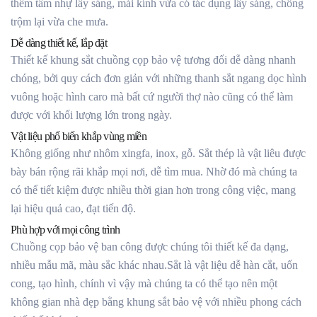
thêm tấm nhự lấy sáng, mái kính vừa có tác dụng lấy sáng, chống
trộm lại vừa che mưa.
Dễ dàng thiết kế, lắp đặt
Thiết kế khung sắt chuồng cọp bảo vệ tương đối dễ dàng nhanh
chóng, bởi quy cách đơn giản với những thanh sắt ngang dọc hình
vuông hoặc hình caro mà bất cứ người thợ nào cũng có thể làm
được với khối lượng lớn trong ngày.
Vật liệu phổ biến khắp vùng miền
Không giống như nhôm xingfa, inox, gỗ. Sắt thép là vật liêu được
bày bán rộng rãi khắp mọi nơi, dễ tìm mua. Nhờ đó mà chúng ta
có thể tiết kiệm được nhiều thời gian hơn trong công việc, mang
lại hiệu quả cao, đạt tiến độ.
Phù hợp với mọi công trình
Chuồng cọp bảo vệ ban công được chúng tôi thiết kế đa dạng,
nhiều mẫu mã, màu sắc khác nhau.Sắt là vật liệu dễ hàn cắt, uốn
cong, tạo hình, chính vì vậy mà chúng ta có thể tạo nên một
không gian nhà đẹp bằng khung sắt bảo vệ với nhiều phong cách