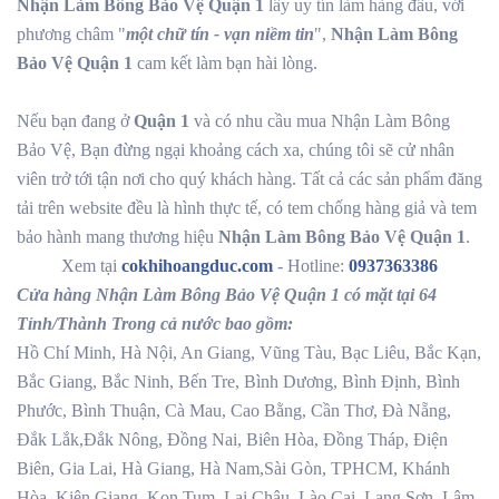
Nhận Làm Bông Bảo Vệ Quận 1
lấy uy tín làm hàng đầu, với
phương châm "
một chữ tín - vạn niềm tin
",
Nhận Làm Bông
Bảo Vệ Quận 1
cam kết làm bạn hài lòng.
Nếu bạn đang ở
Quận 1
và có nhu cầu mua Nhận Làm Bông
Bảo Vệ, Bạn đừng ngại khoảng cách xa, chúng tôi sẽ cử nhân
viên trở tới tận nơi cho quý khách hàng. Tất cả các sản phẩm đăng
tải trên website đều là hình thực tế, có tem chống hàng giả và tem
bảo hành mang thương hiệu
Nhận Làm Bông Bảo Vệ Quận 1
.
Xem tại
cokhihoangduc.com
- Hotline:
0937363386
Cửa hàng Nhận Làm Bông Bảo Vệ Quận 1 có mặt tại 64
Tỉnh/Thành Trong cả nước bao gồm:
Hồ Chí Minh, Hà Nội, An Giang, Vũng Tàu, Bạc Liêu, Bắc Kạn,
Bắc Giang, Bắc Ninh, Bến Tre, Bình Dương, Bình Định, Bình
Phước, Bình Thuận, Cà Mau, Cao Bằng, Cần Thơ, Đà Nẵng,
Đắk Lắk,Đắk Nông, Đồng Nai, Biên Hòa, Đồng Tháp, Điện
Biên, Gia Lai, Hà Giang, Hà Nam,Sài Gòn, TPHCM, Khánh
Hòa, Kiên Giang, Kon Tum, Lai Châu, Lào Cai, Lạng Sơn, Lâm