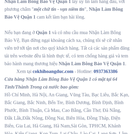
Nhận Làm Bông Bảo Vệ Quận 1
lấy uy tín làm hàng đầu, với
phương châm "
một chữ tín - vạn niềm tin
",
Nhận Làm Bông
Bảo Vệ Quận 1
cam kết làm bạn hài lòng.
Nếu bạn đang ở
Quận 1
và có nhu cầu mua Nhận Làm Bông
Bảo Vệ, Bạn đừng ngại khoảng cách xa, chúng tôi sẽ cử nhân
viên trở tới tận nơi cho quý khách hàng. Tất cả các sản phẩm đăng
tải trên website đều là hình thực tế, có tem chống hàng giả và tem
bảo hành mang thương hiệu
Nhận Làm Bông Bảo Vệ Quận 1
.
Xem tại
cokhihoangduc.com
- Hotline:
0937363386
Cửa hàng Nhận Làm Bông Bảo Vệ Quận 1 có mặt tại 64
Tỉnh/Thành Trong cả nước bao gồm:
Hồ Chí Minh, Hà Nội, An Giang, Vũng Tàu, Bạc Liêu, Bắc Kạn,
Bắc Giang, Bắc Ninh, Bến Tre, Bình Dương, Bình Định, Bình
Phước, Bình Thuận, Cà Mau, Cao Bằng, Cần Thơ, Đà Nẵng,
Đắk Lắk,Đắk Nông, Đồng Nai, Biên Hòa, Đồng Tháp, Điện
Biên, Gia Lai, Hà Giang, Hà Nam,Sài Gòn, TPHCM, Khánh
Hòa, Kiên Giang, Kon Tum, Lai Châu, Lào Cai, Lạng Sơn, Lâm