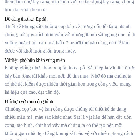
thêm tấm nhự lấy sáng, mái kính vừa có tác dụng lấy sáng, chống
trộm lại vừa che mưa.
Dễ dàng thiết kế, lắp đặt
Thiết kế khung sắt chuồng cọp bảo vệ tương đối dễ dàng nhanh
chóng, bởi quy cách đơn giản với những thanh sắt ngang dọc hình
vuông hoặc hình caro mà bất cứ người thợ nào cũng có thể làm
được với khối lượng lớn trong ngày.
Vật liệu phổ biến khắp vùng miền
Không giống như nhôm xingfa, inox, gỗ. Sắt thép là vật liêu được
bày bán rộng rãi khắp mọi nơi, dễ tìm mua. Nhờ đó mà chúng ta
có thể tiết kiệm được nhiều thời gian hơn trong công việc, mang
lại hiệu quả cao, đạt tiến độ.
Phù hợp với mọi công trình
Chuồng cọp bảo vệ ban công được chúng tôi thiết kế đa dạng,
nhiều mẫu mã, màu sắc khác nhau.Sắt là vật liệu dễ hàn cắt, uốn
cong, tạo hình, chính vì vậy mà chúng ta có thể tạo nên một
không gian nhà đẹp bằng khung sắt bảo vệ với nhiều phong cách