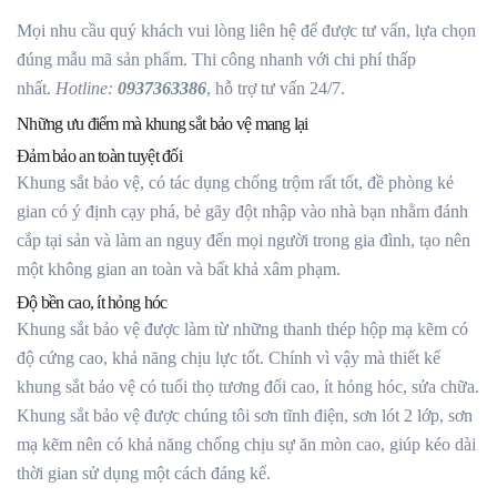
Mọi nhu cầu quý khách vui lòng liên hệ để được tư vấn, lựa chọn
đúng mẫu mã sản phẩm. Thi công nhanh với chi phí thấp
nhất.
Hotline:
0937363386
, hỗ trợ tư vấn 24/7.
Những ưu điểm mà khung sắt bảo vệ mang lại
Đảm bảo an toàn tuyệt đối
Khung sắt bảo vệ, có tác dụng chống trộm rất tốt, đề phòng kẻ
gian có ý định cạy phá, bẻ gãy đột nhập vào nhà bạn nhằm đánh
cắp tại sản và làm an nguy đến mọi người trong gia đình, tạo nên
một không gian an toàn và bất khả xâm phạm.
Độ bền cao, ít hỏng hóc
Khung sắt bảo vệ được làm từ những thanh thép hộp mạ kẽm có
độ cứng cao, khả năng chịu lực tốt. Chính vì vậy mà thiết kế
khung sắt bảo vệ có tuổi thọ tương đối cao, ít hỏng hóc, sửa chữa.
Khung sắt bảo vệ được chúng tôi sơn tĩnh điện, sơn lót 2 lớp, sơn
mạ kẽm nên có khả năng chống chịu sự ăn mòn cao, giúp kéo dài
thời gian sử dụng một cách đáng kể.