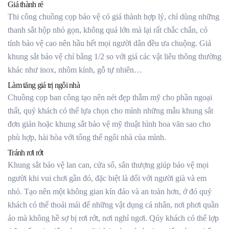
Giá thành rẻ
Thi công chuồng cọp bảo vệ có giá thành hợp lý, chỉ dùng những
thanh sắt hộp nhỏ gọn, không quá lớn mà lại rất chắc chắn, có
tính bảo vệ cao nên hầu hết mọi người dân đều ưa chuộng. Giá
khung sắt bảo vệ chỉ bằng 1/2 so với giá các vật liêu thông thường
khác như inox, nhôm kính, gỗ tự nhiên…
Làm tăng giá trị ngôi nhà
Chuồng cọp ban công tạo nên nét đẹp thẫm mỹ cho phần ngoại
thất, quý khách có thể lựa chọn cho mình những mẫu khung sắt
đơn giản hoặc khung sắt bảo vệ mỹ thuật hình hoa văn sao cho
phù hợp, hài hòa với tổng thể ngôi nhà của mình.
Tránh rơi rớt
Khung sắt bảo vệ lan can, cửa sổ, sân thượng giúp bảo vệ mọi
người khi vui chơi gần đó, đặc biệt là đối với người già và em
nhỏ. Tạo nên một không gian kín đáo và an toàn hơn, ở đó quý
khách có thể thoải mái để những vật dụng cá nhân, nơi phơi quần
áo mà không hề sợ bị rơi rớt, nơi nghỉ ngơi. Qúy khách có thể lợp