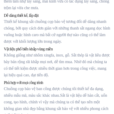
thêm tấm nhự lấy sáng, mái kính vừa có tác dụng lấy sáng, chống
trộm lại vừa che mưa.
Dễ dàng thiết kế, lắp đặt
Thiết kế khung sắt chuồng cọp bảo vệ tương đối dễ dàng nhanh
chóng, bởi quy cách đơn giản với những thanh sắt ngang dọc hình
vuông hoặc hình caro mà bất cứ người thợ nào cũng có thể làm
được với khối lượng lớn trong ngày.
Vật liệu phổ biến khắp vùng miền
Không giống như nhôm xingfa, inox, gỗ. Sắt thép là vật liêu được
bày bán rộng rãi khắp mọi nơi, dễ tìm mua. Nhờ đó mà chúng ta
có thể tiết kiệm được nhiều thời gian hơn trong công việc, mang
lại hiệu quả cao, đạt tiến độ.
Phù hợp với mọi công trình
Chuồng cọp bảo vệ ban công được chúng tôi thiết kế đa dạng,
nhiều mẫu mã, màu sắc khác nhau.Sắt là vật liệu dễ hàn cắt, uốn
cong, tạo hình, chính vì vậy mà chúng ta có thể tạo nên một
không gian nhà đẹp bằng khung sắt bảo vệ với nhiều phong cách