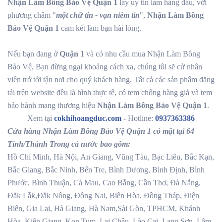
Nhận Làm Bông Bảo Vệ Quận 1
lấy uy tín làm hàng đầu, với
phương châm "
một chữ tín - vạn niềm tin
",
Nhận Làm Bông
Bảo Vệ Quận 1
cam kết làm bạn hài lòng.
Nếu bạn đang ở
Quận 1
và có nhu cầu mua Nhận Làm Bông
Bảo Vệ, Bạn đừng ngại khoảng cách xa, chúng tôi sẽ cử nhân
viên trở tới tận nơi cho quý khách hàng. Tất cả các sản phẩm đăng
tải trên website đều là hình thực tế, có tem chống hàng giả và tem
bảo hành mang thương hiệu
Nhận Làm Bông Bảo Vệ Quận 1
.
Xem tại
cokhihoangduc.com
- Hotline:
0937363386
Cửa hàng Nhận Làm Bông Bảo Vệ Quận 1 có mặt tại 64
Tỉnh/Thành Trong cả nước bao gồm:
Hồ Chí Minh, Hà Nội, An Giang, Vũng Tàu, Bạc Liêu, Bắc Kạn,
Bắc Giang, Bắc Ninh, Bến Tre, Bình Dương, Bình Định, Bình
Phước, Bình Thuận, Cà Mau, Cao Bằng, Cần Thơ, Đà Nẵng,
Đắk Lắk,Đắk Nông, Đồng Nai, Biên Hòa, Đồng Tháp, Điện
Biên, Gia Lai, Hà Giang, Hà Nam,Sài Gòn, TPHCM, Khánh
Hòa, Kiên Giang, Kon Tum, Lai Châu, Lào Cai, Lạng Sơn, Lâm