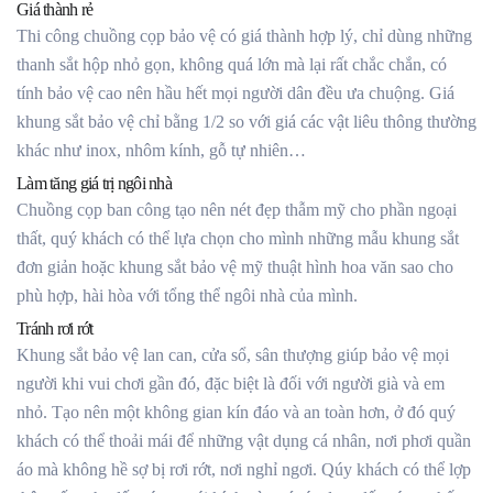
Giá thành rẻ
Thi công chuồng cọp bảo vệ có giá thành hợp lý, chỉ dùng những
thanh sắt hộp nhỏ gọn, không quá lớn mà lại rất chắc chắn, có
tính bảo vệ cao nên hầu hết mọi người dân đều ưa chuộng. Giá
khung sắt bảo vệ chỉ bằng 1/2 so với giá các vật liêu thông thường
khác như inox, nhôm kính, gỗ tự nhiên…
Làm tăng giá trị ngôi nhà
Chuồng cọp ban công tạo nên nét đẹp thẫm mỹ cho phần ngoại
thất, quý khách có thể lựa chọn cho mình những mẫu khung sắt
đơn giản hoặc khung sắt bảo vệ mỹ thuật hình hoa văn sao cho
phù hợp, hài hòa với tổng thể ngôi nhà của mình.
Tránh rơi rớt
Khung sắt bảo vệ lan can, cửa sổ, sân thượng giúp bảo vệ mọi
người khi vui chơi gần đó, đặc biệt là đối với người già và em
nhỏ. Tạo nên một không gian kín đáo và an toàn hơn, ở đó quý
khách có thể thoải mái để những vật dụng cá nhân, nơi phơi quần
áo mà không hề sợ bị rơi rớt, nơi nghỉ ngơi. Qúy khách có thể lợp