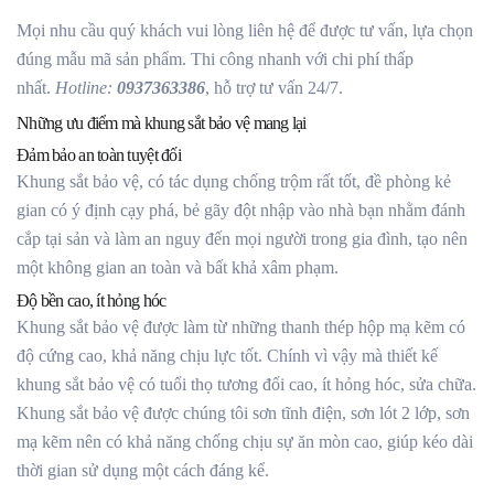
Mọi nhu cầu quý khách vui lòng liên hệ để được tư vấn, lựa chọn
đúng mẫu mã sản phẩm. Thi công nhanh với chi phí thấp
nhất.
Hotline:
0937363386
, hỗ trợ tư vấn 24/7.
Những ưu điểm mà khung sắt bảo vệ mang lại
Đảm bảo an toàn tuyệt đối
Khung sắt bảo vệ, có tác dụng chống trộm rất tốt, đề phòng kẻ
gian có ý định cạy phá, bẻ gãy đột nhập vào nhà bạn nhằm đánh
cắp tại sản và làm an nguy đến mọi người trong gia đình, tạo nên
một không gian an toàn và bất khả xâm phạm.
Độ bền cao, ít hỏng hóc
Khung sắt bảo vệ được làm từ những thanh thép hộp mạ kẽm có
độ cứng cao, khả năng chịu lực tốt. Chính vì vậy mà thiết kế
khung sắt bảo vệ có tuổi thọ tương đối cao, ít hỏng hóc, sửa chữa.
Khung sắt bảo vệ được chúng tôi sơn tĩnh điện, sơn lót 2 lớp, sơn
mạ kẽm nên có khả năng chống chịu sự ăn mòn cao, giúp kéo dài
thời gian sử dụng một cách đáng kể.