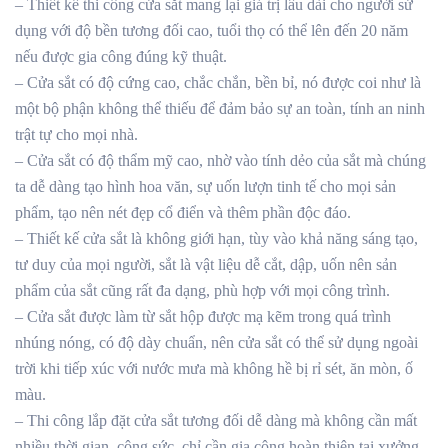
– Thiết kế thi công cửa sắt mang lại giá trị lâu dài cho người sử
dụng với độ bền tương đối cao, tuổi thọ có thể lên đến 20 năm
nếu được gia công đúng kỹ thuật.
– Cửa sắt có độ cứng cao, chắc chắn, bền bỉ, nó được coi như là
một bộ phận không thể thiếu để đảm bảo sự an toàn, tính an ninh
trật tự cho mọi nhà.
– Cửa sắt có độ thẩm mỹ cao, nhờ vào tính dẻo của sắt mà chúng
ta dễ dàng tạo hình hoa văn, sự uốn lượn tinh tế cho mọi sản
phẩm, tạo nên nét đẹp cổ điển và thêm phần độc đáo.
– Thiết kế cửa sắt là không giới hạn, tùy vào khả năng sáng tạo,
tư duy của mọi người, sắt là vật liệu dễ cắt, dập, uốn nên sản
phẩm của sắt cũng rất đa dạng, phù hợp với mọi công trình.
– Cửa sắt được làm từ sắt hộp được mạ kẽm trong quá trình
nhúng nóng, có độ dày chuẩn, nên cửa sắt có thể sử dụng ngoài
trời khi tiếp xúc với nước mưa mà không hề bị rỉ sét, ăn mòn, ố
màu.
– Thi công lắp đặt cửa sắt tương đối dễ dàng mà không cần mất
nhiều thời gian, công sức, chỉ cần gia công hoàn thiện tại xưởng