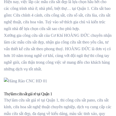
Hiện nay, việc lắp các mẫu cửa sắt đẹp là lựa chọn hầu hết cho
các công trình nhà ở, nhà phố, biệt thự… tại Quận 1. Cửa sắt bao
gồm: Cửa chính 4 cánh, cửa cổng sắt, cửa sổ sắt, cửa lùa, cửa sắt
nghệ thuật, cửa hoa văn. Tuỳ vào sở thích gia chủ và kiến trúc
ngôi nhà để lựa chọn cửa sắt sao cho phù hợp.
Xưởng gia công cửa sắt của Cơ Khí HOÀNG ĐỨC chuyên nhận
làm các mẫu cửa sắt đẹp, nhận gia công cửa sắt theo yêu cầu, tư
vấn thiết kế cửa sắt theo phong thuỷ. HOÀNG ĐỨC là đơn vị có
hơn 10 năm trong nghề cơ khí, cùng với đội ngũ thợ thi công tay
nghề giỏi, cẩn thận trong công việc sẽ mang đến cho khách hàng
những dịch vụ tốt nhất.
Thợ làm cửa sắt giá rẻ tại Quận 1
Thợ làm cửa sắt giá rẻ tại Quận 1, thi công cửa sắt pano, cửa sắt
kính, cửa hoa sắt nghệ thuật chuyên nghiệp, dịch vụ cung cấp các
mẫu cửa sắt đẹp, đa dạng về kiểu dáng, màu sắc tinh xảo, quy