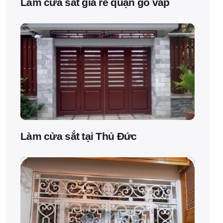
Làm cửa sắt giá rẻ quận gò vấp
Làm cửa sắt tại Thủ Đức