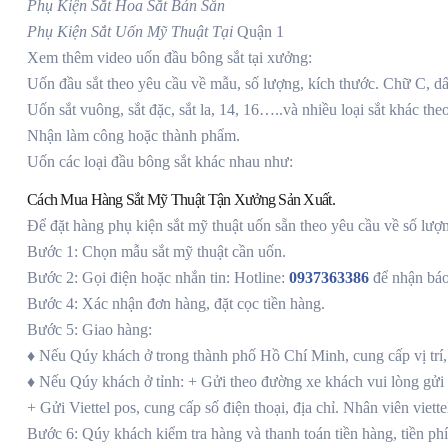
Phụ Kiện Sắt Hoa Sắt Bán Sẵn
Phụ Kiện Sắt Uốn Mỹ Thuật Tại
Quận 1
Xem thêm video uốn đầu bông sắt tại xưởng:
Uốn đầu sắt theo yêu cầu về mẫu, số lượng, kích thước. Chữ C, dấ
Uốn sắt vuông, sắt đặc, sắt la, 14, 16…..và nhiều loại sắt khác the
Nhận làm công hoặc thành phẩm.
Uốn các loại đầu bông sắt khác nhau như:
Cách Mua Hàng Sắt Mỹ Thuật Tận Xưởng Sản Xuất.
Để đặt hàng phụ kiện sắt mỹ thuật uốn sẵn theo yêu cầu về số lượn
Bước 1: Chọn mẫu sắt mỹ thuật cần uốn.
Bước 2: Gọi điện hoặc nhắn tin: Hotline:
0937363386
để nhận báo 
Bước 4: Xác nhận đơn hàng, đặt cọc tiền hàng.
Bước 5: Giao hàng:
♦ Nếu Qúy khách ở trong thành phố Hồ Chí Minh, cung cấp vị trí, đ
♦ Nếu Qúy khách ở tỉnh: + Gửi theo đường xe khách vui lòng gửi s
+ Gửi Viettel pos, cung cấp số điện thoại, địa chỉ. Nhân viên viette
Bước 6: Qúy khách kiểm tra hàng và thanh toán tiền hàng, tiền ph