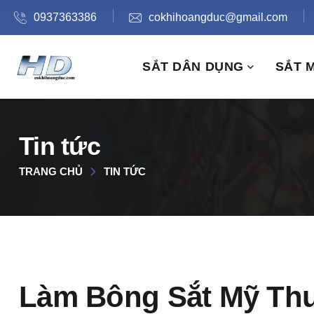
0937363386
cokhihoangduc@gmail.com
SẮT DÂN DỤNG
SẮT 
Tin tức
TRANG CHỦ
TIN TỨC
Làm Bông Sắt Mỹ Thuậ