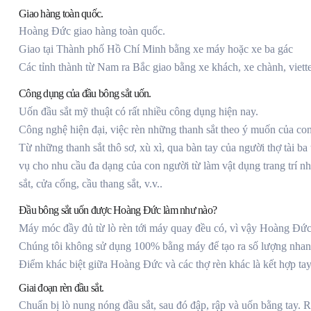
Giao hàng toàn quốc.
Hoàng Đức giao hàng toàn quốc.
Giao tại Thành phố Hồ Chí Minh bằng xe máy hoặc xe ba gác
Các tỉnh thành từ Nam ra Bắc giao bằng xe khách, xe chành, viette
Công dụng của đầu bông sắt uốn.
Uốn đầu sắt mỹ thuật có rất nhiều công dụng hiện nay.
Công nghệ hiện đại, việc rèn những thanh sắt theo ý muốn của co
Từ những thanh sắt thô sơ, xù xì, qua bàn tay của người thợ tài b
vụ cho nhu cầu đa dạng của con người từ làm vật dụng trang trí 
sắt, cửa cổng, cầu thang sắt, v.v..
Đầu bông sắt uốn được Hoàng Đức làm như nào?
Máy móc đầy đủ từ lò rèn tới máy quay đều có, vì vậy Hoàng Đức 
Chúng tôi không sử dụng 100% bằng máy để tạo ra số lượng nhan
Điểm khác biệt giữa Hoàng Đức và các thợ rèn khác là kết hợp tay
Giai đoạn rèn đầu sắt.
Chuẩn bị lò nung nóng đầu sắt, sau đó đập, rập và uốn bằng tay. R