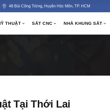
48 Bùi Công Trừng, Huyện Hóc Môn, TP. HCM
MỸ THUẬT
SẮT CNC
NHÀ KHUNG SẮT
t Tại Thới Lai