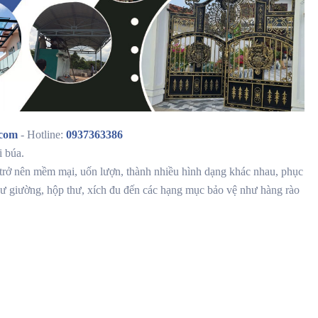
.com
- Hotline:
0937363386
i búa.
a trở nên mềm mại, uốn lượn, thành nhiều hình dạng khác nhau, phục
như giường, hộp thư, xích đu đến các hạng mục bảo vệ như hàng rào