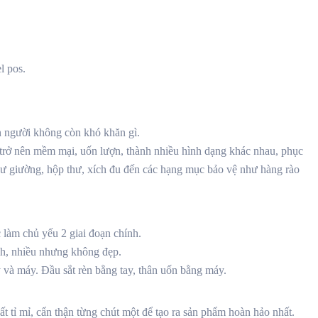
l pos.
n người không còn khó khăn gì.
a trở nên mềm mại, uốn lượn, thành nhiều hình dạng khác nhau, phục
như giường, hộp thư, xích đu đến các hạng mục bảo vệ như hàng rào
làm chủ yếu 2 giai đoạn chính.
h, nhiều nhưng không đẹp.
 và máy. Đầu sắt rèn bằng tay, thân uốn bằng máy.
ất tỉ mỉ, cẩn thận từng chút một để tạo ra sản phẩm hoàn hảo nhất.