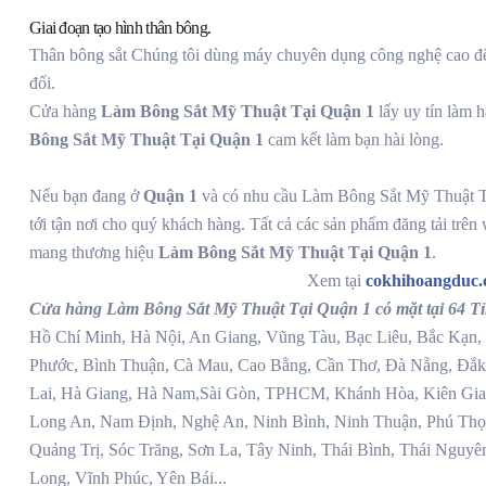
Giai đoạn tạo hình thân bông.
Thân bông sắt Chúng tôi dùng máy chuyên dụng công nghệ cao để
đối.
Cửa hàng
Làm Bông Sắt Mỹ Thuật Tại Quận 1
lấy uy tín làm 
Bông Sắt Mỹ Thuật Tại Quận 1
cam kết làm bạn hài lòng.
Nếu bạn đang ở
Quận 1
và có nhu cầu Làm Bông Sắt Mỹ Thuật Tại
tới tận nơi cho quý khách hàng. Tất cả các sản phẩm đăng tải trên
mang thương hiệu
Làm Bông Sắt Mỹ Thuật Tại Quận 1
.
Xem tại
cokhihoangduc
Cửa hàng Làm Bông Sắt Mỹ Thuật Tại Quận 1 có mặt tại 64 T
Hồ Chí Minh, Hà Nội, An Giang, Vũng Tàu, Bạc Liêu, Bắc Kạn, 
Phước, Bình Thuận, Cà Mau, Cao Bằng, Cần Thơ, Đà Nẵng, Đắk
Lai, Hà Giang, Hà Nam,Sài Gòn, TPHCM, Khánh Hòa, Kiên Gian
Long An, Nam Định, Nghệ An, Ninh Bình, Ninh Thuận, Phú Thọ
Quảng Trị, Sóc Trăng, Sơn La, Tây Ninh, Thái Bình, Thái Nguyê
Long, Vĩnh Phúc, Yên Bái...