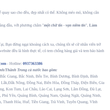
 quay sao cho đều, đẹp nhất có thể. Không méo mó, không cân
hàng đầu, với phương châm "
một chữ tín - vạn niềm tin
",
Làm
, Bạn đừng ngại khoảng cách xa, chúng tôi sẽ cử nhân viên trở
 website đều là hình thực tế, có tem chống hàng giả và tem bảo hành
.com
- Hotline:
0937363386
ỉnh/Thành Trong cả nước bao gồm:
Bắc Giang, Bắc Ninh, Bến Tre, Bình Dương, Bình Định, Bình
 Lắk,Đắk Nông, Đồng Nai, Biên Hòa, Đồng Tháp, Điện Biên, Gia
g, Kon Tum, Lai Châu, Lào Cai, Lạng Sơn, Lâm Đồng, Đà Lạt,
, Phú Yên, Quảng Bình, Quảng Nam, Quảng Ngãi, Quảng Ninh,
n, Thanh Hóa, Huế, Tiền Giang, Trà Vinh, Tuyên Quang, Vĩnh