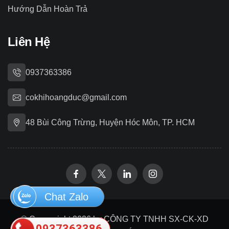
Hướng Dẫn Hoàn Trả
Liên Hệ
0937363386
cokhihoangduc@gmail.com
48 Bùi Công Trừng, Huyện Hóc Môn, TP. HCM
Chat Zalo
© Copywright 2026 by CÔNG TY TNHH SX-CK-XD
0937363386