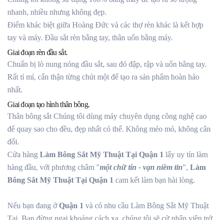
nhanh, nhiều nhưng không đẹp.
Điểm khác biệt giữa Hoàng Đức và các thợ rèn khác là kết hợp
tay và máy. Đầu sắt rèn bằng tay, thân uốn bằng máy.
Giai đoạn rèn đầu sắt.
Chuẩn bị lò nung nóng đầu sắt, sau đó đập, rập và uốn bằng tay.
Rất tỉ mỉ, cẩn thận từng chút một để tạo ra sản phẩm hoàn hảo
nhất.
Giai đoạn tạo hình thân bông.
Thân bông sắt Chúng tôi dùng máy chuyên dụng công nghệ cao
để quay sao cho đều, đẹp nhất có thể. Không méo mó, không cân
đối.
Cửa hàng
Làm Bông Sắt Mỹ Thuật Tại Quận 1
lấy uy tín làm
hàng đầu, với phương châm "
một chữ tín - vạn niềm tin
",
Làm
Bông Sắt Mỹ Thuật Tại Quận 1
cam kết làm bạn hài lòng.
Nếu bạn đang ở
Quận 1
và có nhu cầu Làm Bông Sắt Mỹ Thuật
Tại, Bạn đừng ngại khoảng cách xa, chúng tôi sẽ cử nhân viên trở