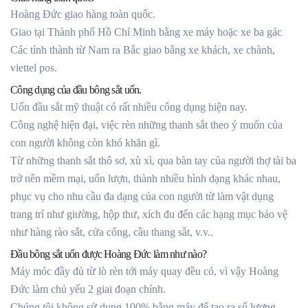
Hoàng Đức giao hàng toàn quốc.
Giao tại Thành phố Hồ Chí Minh bằng xe máy hoặc xe ba gác
Các tỉnh thành từ Nam ra Bắc giao bằng xe khách, xe chành,
viettel pos.
Công dụng của đầu bông sắt uốn.
Uốn đầu sắt mỹ thuật có rất nhiều công dụng hiện nay.
Công nghệ hiện đại, việc rèn những thanh sắt theo ý muốn của
con người không còn khó khăn gì.
Từ những thanh sắt thô sơ, xù xì, qua bàn tay của người thợ tài ba
trở nên mềm mại, uốn lượn, thành nhiều hình dạng khác nhau,
phục vụ cho nhu cầu đa dạng của con người từ làm vật dụng
trang trí như giường, hộp thư, xích đu đến các hạng mục bảo vệ
như hàng rào sắt, cửa cổng, cầu thang sắt, v.v..
Đầu bông sắt uốn được Hoàng Đức làm như nào?
Máy móc đầy đủ từ lò rèn tới máy quay đều có, vì vậy Hoàng
Đức làm chủ yếu 2 giai đoạn chính.
Chúng tôi không sử dụng 100% bằng máy để tạo ra số lượng