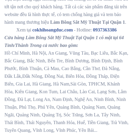
tới tận nơi cho quý khách hàng. Tất cả các sản phẩm đăng tải trên
website đều là hình thực tế, có tem chống hàng giả và tem bảo
hành mang thương hiệu
Làm Bông Sắt Mỹ Thuật Tại Quận 1
.
Xem tại
cokhihoangduc.com
- Hotline:
0937363386
Cửa hàng Làm Bông Sắt Mỹ Thuật Tại Quận 1 có mặt tại 64
Tỉnh/Thành Trong cả nước bao gồm:
Hồ Chí Minh, Hà Nội, An Giang, Vũng Tàu, Bạc Liêu, Bắc Kạn,
Bắc Giang, Bắc Ninh, Bến Tre, Bình Dương, Bình Định, Bình
Phước, Bình Thuận, Cà Mau, Cao Bằng, Cần Thơ, Đà Nẵng,
Đắk Lắk,Đắk Nông, Đồng Nai, Biên Hòa, Đồng Tháp, Điện
Biên, Gia Lai, Hà Giang, Hà Nam,Sài Gòn, TPHCM, Khánh
Hòa, Kiên Giang, Kon Tum, Lai Châu, Lào Cai, Lạng Sơn, Lâm
Đồng, Đà Lạt, Long An, Nam Định, Nghệ An, Ninh Bình, Ninh
Thuận, Phú Thọ, Phú Yên, Quảng Bình, Quảng Nam, Quảng
Ngãi, Quảng Ninh, Quảng Trị, Sóc Trăng, Sơn La, Tây Ninh,
Thái Bình, Thái Nguyên, Thanh Hóa, Huế, Tiền Giang, Trà Vinh,
Tuyên Quang, Vĩnh Long, Vĩnh Phúc, Yên Bái...