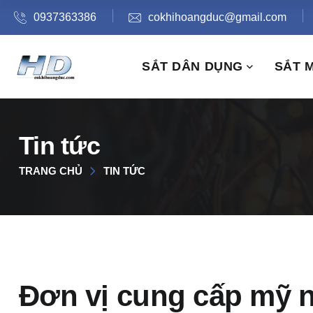
0937363386
cokhihoangduc@gmail.com
SẮT DÂN DỤNG
SẮT 
Tin tức
TRANG CHỦ
TIN TỨC
Đơn vị cung cấp mỹ n