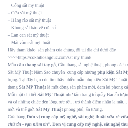
– Cổng sắt mỹ thuật
– Cửa sắt mỹ thuật
– Hàng rào sắt mỹ thuật
– Khung sắt bảo vệ cửa sổ
– Lan can sắt mỹ thuật
– Mái vòm sắt mỹ thuật
Hãy tham khảo sản phẩm của chúng tôi tại địa chỉ dưới đây
>>>>https://cokhihoangduc.com/sat-my-thuat/
Mẫu
cầu thang sắt tay gỗ
, Cầu thang sắt nghệ thuật, phong cách 
Sắt Mỹ Thuật Năm Sao chuyên cung cấp những
phụ kiện
Sắt M
trọng. Tại đây bạn còn tìm thấy nhiều mẫu phụ kiện Sắt Mỹ Thuật đ
thang
Sắt Mỹ Thuật
là một dòng sản phẩm mới, đem lại phong các
Mỗi một chi tiết
Sắt Mỹ Thuật
như tấm trang trí quầy Bar ấn tượn
và cả những chiếc đèn lồng rực rỡ… trở thành điểm nhấn lạ mắt,…
mới và thế giới
Sắt Mỹ Thuật
phong phú, ấn tượng.
Cửa hàng
Đơn vị cung cấp mỹ nghệ, sắt nghệ thuật vừa rẻ vừa
chữ tín - vạn niềm tin
",
Đơn vị cung cấp mỹ nghệ, sắt nghệ thu