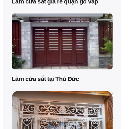
Làm cửa sắt giá rẻ quận gò vấp
Làm cửa sắt tại Thủ Đức