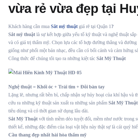
vừa rẻ vừa đẹp tại H
Khách hàng cần mua
Sắt mỹ thuật
giá rẽ tại Quận 1
?
Sắt mỹ thuật
là sự kết hợp giữa yếu tố kỹ thuật và nghệ thuật sắ
và có giá trị thẩm mỹ. Chọn lựa các tổ hợp đường thẳng và đường
giống như phối một bản nhạc, đều cần có bối cảnh và cảm hứng sá
Công thức để chúng tôi tạo ra những kiệt tác
Sắt Mỹ Thuật
Nghệ
thuật
= Khối óc + Trái tim + Đôi bàn tay
Lặng lẽ, nhưng rất bền bỉ, chấp nhận sự hủy hoại của khí hậu và
cứu ra những kỹ thuật sản xuất ra những sản phẩm
Sắt Mỹ Thuậ
tiêu dùng và có thời gian sử dụng lâu dài.
Sắt Mỹ Thuật
với tính mềm dẻo tuyệt đối, mềm như nước trong suốt
thiết kế, những đặc điểm của loại vật liệu này thật sự là cái quý 
Cầu thang đẹp nhất hài hòa thẩm mỹ