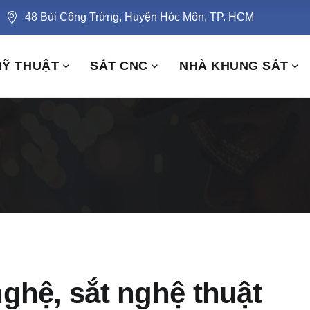
48 Bùi Công Trừng, Huyện Hóc Môn, TP. HCM
MỸ THUẬT
SẮT CNC
NHÀ KHUNG SẮT
ghệ, sắt nghệ thuật