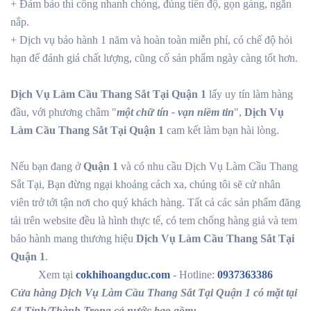
+ Đảm bảo thi công nhanh chóng, đúng tiến độ, gọn gàng, ngăn
nắp.
+ Dịch vụ bảo hành 1 năm và hoàn toàn miễn phí, có chế độ hỏi
hạn để đánh giá chất lượng, cũng cố sản phẩm ngày càng tốt hơn.
Dịch Vụ Làm Cầu Thang Sắt Tại Quận 1
lấy uy tín làm hàng
đầu, với phương châm "
một chữ tín - vạn niềm tin
",
Dịch Vụ
Làm Cầu Thang Sắt Tại Quận 1
cam kết làm bạn hài lòng.
Nếu bạn đang ở
Quận 1
và có nhu cầu Dịch Vụ Làm Cầu Thang
Sắt Tại, Bạn đừng ngại khoảng cách xa, chúng tôi sẽ cử nhân
viên trở tới tận nơi cho quý khách hàng. Tất cả các sản phẩm đăng
tải trên website đều là hình thực tế, có tem chống hàng giả và tem
bảo hành mang thương hiệu
Dịch Vụ Làm Cầu Thang Sắt Tại
Quận 1
.
Xem tại
cokhihoangduc.com
- Hotline:
0937363386
Cửa hàng Dịch Vụ Làm Cầu Thang Sắt Tại Quận 1 có mặt tại
64 Tỉnh/Thành Trong cả nước bao gồm: