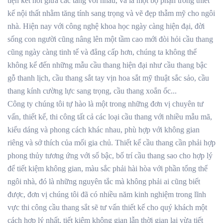
tiện kết nối giữa các tầng với nhau, và là một bộ phận trong thiết
kế nội thất nhằm tăng tính sang trọng và vẽ đẹp thẫm mỹ cho ngôi
nhà. Hiện nay với công nghệ khoa học ngày càng hiện đại, đời
sống con người cũng nâng lên một tầm cao mới đòi hỏi cầu thang
cũng ngày càng tinh tế và đẳng cấp hơn, chúng ta không thể
không kể đến những mẫu cầu thang hiện đại như cầu thang bậc
gỗ thanh lịch, cầu thang sắt tay vịn hoa sắt mỹ thuật sắc sảo, cầu
thang kính cường lực sang trọng, cầu thang xoắn ốc...
Công ty chúng tôi tự hào là một trong những đơn vị chuyên tư
vấn, thiết kế, thi công tất cả các loại cầu thang với nhiều mẫu mã,
kiểu dáng và phong cách khác nhau, phù hợp với không gian
riêng và sở thích của mối gia chủ. Thiết kế cầu thang cần phải hợp
phong thủy tương ứng với số bậc, bố trí cầu thang sao cho hợp lý
để tiết kiệm không gian, màu sắc phải hài hòa với phần tổng thể
ngôi nhà, đó là những nguyên tắc mà không phải ai cũng biết
được, đơn vị chúng tôi đã có nhiều năm kinh nghiệm trong lĩnh
vực thi công cầu thang sắt sẽ tư vấn thiết kế cho quý khách một
cách hợp lý nhất, tiết kiệm không gian lẫn thời gian lại vừa tiết