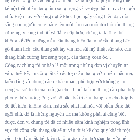
tiện kết nối giữa các tầng với nhau, và là một bộ phận trong thiết
kế nội thất nhằm tăng tính sang trọng và vẽ đẹp thẫm mỹ cho ngôi
nhà. Hiện nay với công nghệ khoa học ngày càng hiện đại, đời
sống con người cũng nâng lên một tầm cao mới đòi hỏi cầu thang
cũng ngày càng tinh tế và đẳng cấp hơn, chúng ta không thể
không kể đến những mẫu cầu thang hiện đại như cầu thang bậc
gỗ thanh lịch, cầu thang sắt tay vịn hoa sắt mỹ thuật sắc sảo, cầu
thang kính cường lực sang trọng, cầu thang xoắn ốc...
Công ty chúng tôi tự hào là một trong những đơn vị chuyên tư
vấn, thiết kế, thi công tất cả các loại cầu thang với nhiều mẫu mã,
kiểu dáng và phong cách khác nhau, phù hợp với không gian
riêng và sở thích của mối gia chủ. Thiết kế cầu thang cần phải hợp
phong thủy tương ứng với số bậc, bố trí cầu thang sao cho hợp lý
để tiết kiệm không gian, màu sắc phải hài hòa với phần tổng thể
ngôi nhà, đó là những nguyên tắc mà không phải ai cũng biết
được, đơn vị chúng tôi đã có nhiều năm kinh nghiệm trong lĩnh
vực thi công cầu thang sắt sẽ tư vấn thiết kế cho quý khách một
cách hợp lý nhất, tiết kiệm không gian lẫn thời gian lại vừa tiết