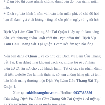
+ Đảm bảo thi công nhanh chóng, đúng tiến độ, gọn gàng, ngăn
nắp.
+ Dịch vụ bảo hành 1 năm và hoàn toàn miễn phí, có chế độ hỏi
hạn để đánh giá chất lượng, cũng cố sản phẩm ngày càng tốt hơn.
Dịch Vụ Làm Cầu Thang Sắt Tại Quận 1
lấy uy tín làm hàng
đầu, với phương châm "
một chữ tín - vạn niềm tin
",
Dịch Vụ
Làm Cầu Thang Sắt Tại Quận 1
cam kết làm bạn hài lòng.
Nếu bạn đang ở
Quận 1
và có nhu cầu Dịch Vụ Làm Cầu Thang
Sắt Tại, Bạn đừng ngại khoảng cách xa, chúng tôi sẽ cử nhân
viên trở tới tận nơi cho quý khách hàng. Tất cả các sản phẩm đăng
tải trên website đều là hình thực tế, có tem chống hàng giả và tem
bảo hành mang thương hiệu
Dịch Vụ Làm Cầu Thang Sắt Tại
Quận 1
.
Xem tại
cokhihoangduc.com
- Hotline:
0937363386
Cửa hàng Dịch Vụ Làm Cầu Thang Sắt Tại Quận 1 có mặt tại
64 Tỉnh/Thành Trong cả nước bao gồm: