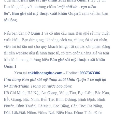
Cửa hàng
Bàn ghé sắt mỹ thuật xuất khẩu Quận 1
lấy uy tín
làm hàng đầu, với phương châm "
một chữ tín - vạn niềm
tin
",
Bàn ghé sắt mỹ thuật xuất khẩu Quận 1
cam kết làm bạn
hài lòng.
Nếu bạn đang ở
Quận 1
và có nhu cầu mua Bàn ghé sắt mỹ thuật
xuất khẩu, Bạn đừng ngại khoảng cách xa, chúng tôi sẽ cử nhân
viên trở tới tận nơi cho quý khách hàng. Tất cả các sản phẩm đăng
tải trên website đều là hình thực tế, có tem chống hàng giả và tem
bảo hành mang thương hiệu
Bàn ghé sắt mỹ thuật xuất khẩu
Quận 1
Xem tại
cokhihoangduc.com
- Hotline:
0937363386
Cửa hàng Bàn ghé sắt mỹ thuật xuất khẩu Quận 1 có mặt tại
64 Tỉnh/Thành Trong cả nước bao gồm:
Hồ Chí Minh, Hà Nội, An Giang, Vũng Tàu, Bạc Liêu, Bắc Kạn,
Bắc Giang, Bắc Ninh, Bến Tre, Bình Dương, Bình Định, Bình
Phước, Bình Thuận, Cà Mau, Cao Bằng, Cần Thơ, Đà Nẵng,
Đắk Lắk,Đắk Nông, Đồng Nai, Biên Hòa, Đồng Tháp, Điện