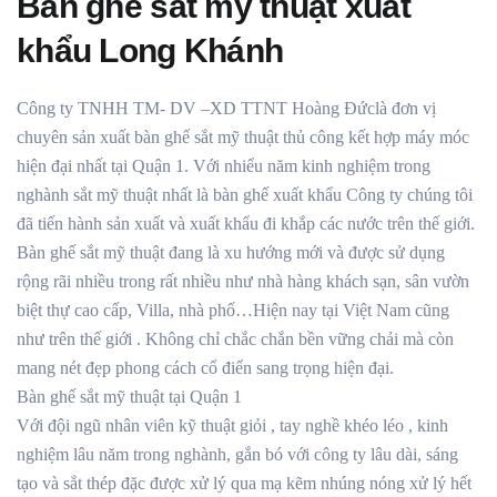
Bàn ghé sắt mỹ thuật xuất
khẩu Long Khánh
Công ty TNHH TM- DV –XD TTNT Hoàng Đứclà đơn vị
chuyên sản xuất bàn ghế sắt mỹ thuật thủ công kết hợp máy móc
hiện đại nhất tại Quận 1. Với nhiểu năm kinh nghiệm trong
nghành sắt mỹ thuật nhất là bàn ghế xuất khẩu Công ty chúng tôi
đã tiến hành sản xuất và xuất khẩu đi khắp các nước trên thế giới.
Bàn ghế sắt mỹ thuật đang là xu hướng mới và được sử dụng
rộng rãi nhiều trong rất nhiều như nhà hàng khách sạn, sân vườn
biệt thự cao cấp, Villa, nhà phố…Hiện nay tại Việt Nam cũng
như trên thế giới . Không chỉ chắc chắn bền vững chải mà còn
mang nét đẹp phong cách cổ điển sang trọng hiện đại.
Bàn ghế sắt mỹ thuật tại Quận 1
Với đội ngũ nhân viên kỹ thuật giỏi , tay nghề khéo léo , kinh
nghiệm lâu năm trong nghành, gắn bó với công ty lâu dài, sáng
tạo và sắt thép đặc được xử lý qua mạ kẽm nhúng nóng xử lý hết