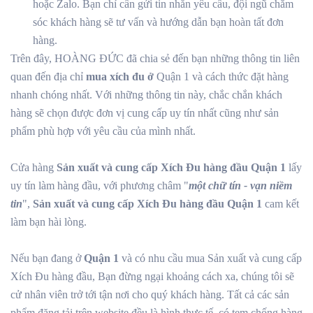
hoặc Zalo. Bạn chỉ cần gửi tin nhắn yêu cầu, đội ngũ chăm
sóc khách hàng sẽ tư vấn và hướng dẫn bạn hoàn tất đơn
hàng.
Trên đây, HOÀNG ĐỨC đã chia sẻ đến bạn những thông tin liên
quan đến địa chỉ
mua xích đu ở
Quận 1 và cách thức đặt hàng
nhanh chóng nhất. Với những thông tin này, chắc chắn khách
hàng sẽ chọn được đơn vị cung cấp uy tín nhất cũng như sản
phẩm phù hợp với yêu cầu của mình nhất.
Cửa hàng
Sản xuất và cung cấp Xích Đu hàng đầu Quận 1
lấy
uy tín làm hàng đầu, với phương châm "
một chữ tín - vạn niềm
tin
",
Sản xuất và cung cấp Xích Đu hàng đầu Quận 1
cam kết
làm bạn hài lòng.
Nếu bạn đang ở
Quận 1
và có nhu cầu mua Sản xuất và cung cấp
Xích Đu hàng đầu, Bạn đừng ngại khoảng cách xa, chúng tôi sẽ
cử nhân viên trở tới tận nơi cho quý khách hàng. Tất cả các sản
phẩm đăng tải trên website đều là hình thực tế, có tem chống hàng