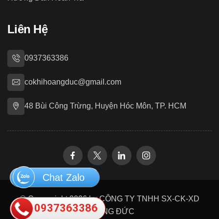
Liên Hệ
0937363386
cokhihoangduc@gmail.com
48 Bùi Công Trừng, Huyện Hóc Môn, TP. HCM
Chat Zalo
© Copywright 2026 by CÔNG TY TNHH SX-CK-XD
0937363386
HOÀNG ĐỨC