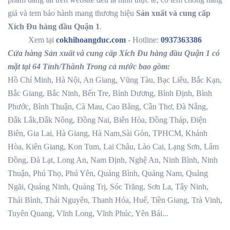
giả và tem bảo hành mang thương hiệu
Sản xuất và cung cấp
Xích Đu hàng đầu Quận 1
.
Xem tại
cokhihoangduc.com
- Hotline:
0937363386
Cửa hàng Sản xuất và cung cấp Xích Đu hàng đầu Quận 1 có
mặt tại 64 Tỉnh/Thành Trong cả nước bao gồm:
Hồ Chí Minh, Hà Nội, An Giang, Vũng Tàu, Bạc Liêu, Bắc Kạn,
Bắc Giang, Bắc Ninh, Bến Tre, Bình Dương, Bình Định, Bình
Phước, Bình Thuận, Cà Mau, Cao Bằng, Cần Thơ, Đà Nẵng,
Đắk Lắk,Đắk Nông, Đồng Nai, Biên Hòa, Đồng Tháp, Điện
Biên, Gia Lai, Hà Giang, Hà Nam,Sài Gòn, TPHCM, Khánh
Hòa, Kiên Giang, Kon Tum, Lai Châu, Lào Cai, Lạng Sơn, Lâm
Đồng, Đà Lạt, Long An, Nam Định, Nghệ An, Ninh Bình, Ninh
Thuận, Phú Thọ, Phú Yên, Quảng Bình, Quảng Nam, Quảng
Ngãi, Quảng Ninh, Quảng Trị, Sóc Trăng, Sơn La, Tây Ninh,
Thái Bình, Thái Nguyên, Thanh Hóa, Huế, Tiền Giang, Trà Vinh,
Tuyên Quang, Vĩnh Long, Vĩnh Phúc, Yên Bái...