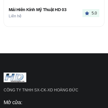
Mái Hiên Kính Mỹ Thuật HD 03
5.0
Liên hệ
CÔNG TY TNHH SX-CK-XD HOÀNG ĐỨC
Mở cửa: