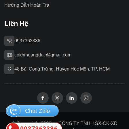
Hướng Dẫn Hoàn Trả
Liên Hệ
0937363386
cokhihoangduc@gmail.com
48 Bùi Công Trừng, Huyện Hóc Môn, TP. HCM
Chat Zalo
© Copywright 2026 by CÔNG TY TNHH SX-CK-XD
0937363386