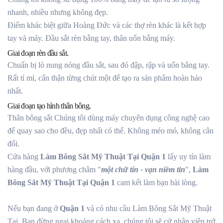
nhanh, nhiều nhưng không đẹp.
Điểm khác biệt giữa Hoàng Đức và các thợ rèn khác là kết hợp
tay và máy. Đầu sắt rèn bằng tay, thân uốn bằng máy.
Giai đoạn rèn đầu sắt.
Chuẩn bị lò nung nóng đầu sắt, sau đó đập, rập và uốn bằng tay.
Rất tỉ mỉ, cẩn thận từng chút một để tạo ra sản phẩm hoàn hảo
nhất.
Giai đoạn tạo hình thân bông.
Thân bông sắt Chúng tôi dùng máy chuyên dụng công nghệ cao
để quay sao cho đều, đẹp nhất có thể. Không méo mó, không cân
đối.
Cửa hàng
Làm Bông Sắt Mỹ Thuật Tại Quận 1
lấy uy tín làm
hàng đầu, với phương châm "
một chữ tín - vạn niềm tin
",
Làm
Bông Sắt Mỹ Thuật Tại Quận 1
cam kết làm bạn hài lòng.
Nếu bạn đang ở
Quận 1
và có nhu cầu Làm Bông Sắt Mỹ Thuật
Tại, Bạn đừng ngại khoảng cách xa, chúng tôi sẽ cử nhân viên trở