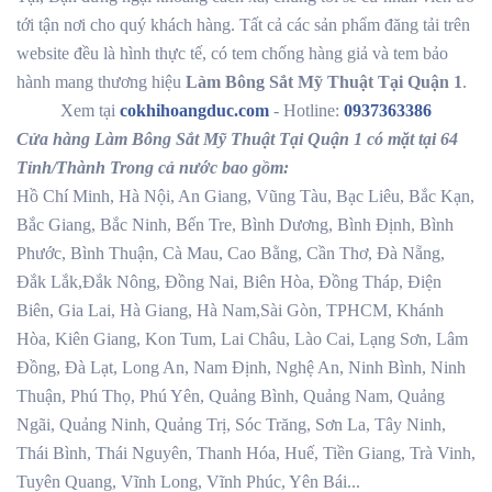
tới tận nơi cho quý khách hàng. Tất cả các sản phẩm đăng tải trên
website đều là hình thực tế, có tem chống hàng giả và tem bảo
hành mang thương hiệu
Làm Bông Sắt Mỹ Thuật Tại Quận 1
.
Xem tại
cokhihoangduc.com
- Hotline:
0937363386
Cửa hàng Làm Bông Sắt Mỹ Thuật Tại Quận 1 có mặt tại 64
Tỉnh/Thành Trong cả nước bao gồm:
Hồ Chí Minh, Hà Nội, An Giang, Vũng Tàu, Bạc Liêu, Bắc Kạn,
Bắc Giang, Bắc Ninh, Bến Tre, Bình Dương, Bình Định, Bình
Phước, Bình Thuận, Cà Mau, Cao Bằng, Cần Thơ, Đà Nẵng,
Đắk Lắk,Đắk Nông, Đồng Nai, Biên Hòa, Đồng Tháp, Điện
Biên, Gia Lai, Hà Giang, Hà Nam,Sài Gòn, TPHCM, Khánh
Hòa, Kiên Giang, Kon Tum, Lai Châu, Lào Cai, Lạng Sơn, Lâm
Đồng, Đà Lạt, Long An, Nam Định, Nghệ An, Ninh Bình, Ninh
Thuận, Phú Thọ, Phú Yên, Quảng Bình, Quảng Nam, Quảng
Ngãi, Quảng Ninh, Quảng Trị, Sóc Trăng, Sơn La, Tây Ninh,
Thái Bình, Thái Nguyên, Thanh Hóa, Huế, Tiền Giang, Trà Vinh,
Tuyên Quang, Vĩnh Long, Vĩnh Phúc, Yên Bái...