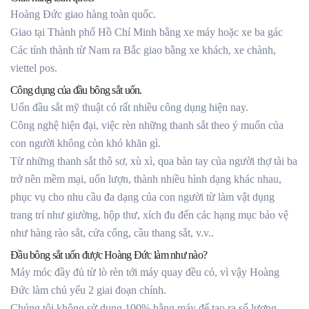
Hoàng Đức giao hàng toàn quốc.
Giao tại Thành phố Hồ Chí Minh bằng xe máy hoặc xe ba gác
Các tỉnh thành từ Nam ra Bắc giao bằng xe khách, xe chành,
viettel pos.
Công dụng của đầu bông sắt uốn.
Uốn đầu sắt mỹ thuật có rất nhiều công dụng hiện nay.
Công nghệ hiện đại, việc rèn những thanh sắt theo ý muốn của
con người không còn khó khăn gì.
Từ những thanh sắt thô sơ, xù xì, qua bàn tay của người thợ tài ba
trở nên mềm mại, uốn lượn, thành nhiều hình dạng khác nhau,
phục vụ cho nhu cầu đa dạng của con người từ làm vật dụng
trang trí như giường, hộp thư, xích đu đến các hạng mục bảo vệ
như hàng rào sắt, cửa cổng, cầu thang sắt, v.v..
Đầu bông sắt uốn được Hoàng Đức làm như nào?
Máy móc đầy đủ từ lò rèn tới máy quay đều có, vì vậy Hoàng
Đức làm chủ yếu 2 giai đoạn chính.
Chúng tôi không sử dụng 100% bằng máy để tạo ra số lượng